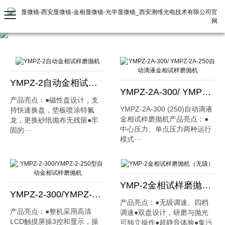
YMPZ-2自动金相试样磨抛机
YMPZ-2A-300/ YMPZ-2A-250自动滴液金相试样磨抛机
产品亮点：●磁性盘设计，支
YMPZ-2A-300 (250)自动滴液
持快速换盘，垫板喷涂特氟
金相试样磨抛机产品亮点：●
龙，更换砂纸抛布无残留●牢
中心压力、单点压力两种运行
固的···
模式···
YMP-2金相试样磨抛机（无级）
YMPZ-2-300/​YMPZ-2-250型​自动金相试样磨抛机
产品亮点：●无级调速、四档
产品亮点：●整机采用高清
调速●双盘设计，研磨与抛光
LCD触摸屏操3控和显示，操
可独立操作●超静音体验●集污