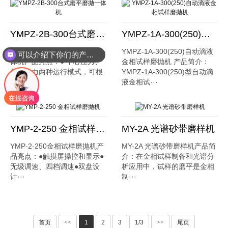
YMPZ-2B-300台式磨平磨抛一体机
YMPZ-1A-300(250)自动滴液金相试样磨抛机
YMPZ-2B-300台式磨平磨抛一
YMPZ-1A-300(250)自动滴液
可以介绍下你们的产品么？
体机产品亮点：● 中心压力、
金相试样磨抛机 产品简介：
单点压力两种运行模式，可根
YMPZ-1A-300(250)型自动滴
据···
液金相试···
YMP-2-250 金相试样磨抛机
MY-2A 光谱砂带磨样机
YMP-2-250金相试样磨抛机产
MY-2A 光谱砂带磨样机产品简
品亮点：●触摸屏操控和显示●
介：在金相试样制备和光谱分
无级调速、四档调速●双盘设
析应用中，试样的磨平是金相
计···
制···
首页
<<
1
2
3
1/3
>>
尾页