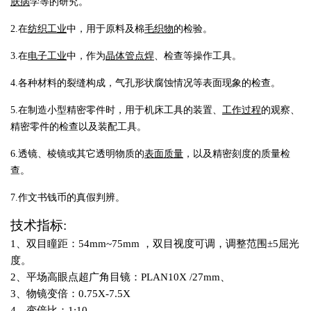
肤病
学等的研究。
2.在
纺织工业
中，用于原料及棉
毛织物
的检验。
3.在
电子工业
中，作为
晶体管
点焊
、检查等操作工具。
4.各种材料的裂缝构成，气孔形状腐蚀情况等表面现象的检查。
5.在制造小型精密零件时，用于机床工具的装置、
工作过程
的观察、
精密零件的检查以及装配工具。
6.透镜、棱镜或其它透明物质的
表面质量
，以及精密刻度的质量检
查。
7.作文书钱币的真假判辨。
技术指标:
1、
双目瞳距：5
4mm~75mm ，双目视度可调，调整范围±5屈光
度。
2、平场高眼点超广角目镜：PLAN10X /27mm、
3、物镜变倍：0.75X-7.5X
4、变倍比：1:10