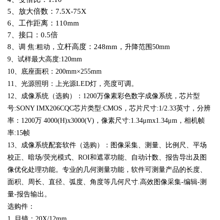
5、放大倍数：7.5X-75X
6、
工作距离：1
10mm
7、接口：0.5倍
8、
立杆高度：248mm，
调 焦:粗动，
升降范围50mm
9
、试样最大高度
:120mm
10
、
底座面积：200mm×255mm
11
、
光源照明：上光源
LED
灯
，亮度可调。
12
、
成像系统
（选购）
：1200万像素彩色数字成像系统，芯片型
号:SONY IMX206CQC芯片类型:CMOS，芯片尺寸:1/2.33英寸，分辨
率：1200万 4000(H)x3000(V)，像素尺寸:1.34μmx1.34μm，相机帧
率:15帧
13
、
成像系统配套软件
（选购）
：图像采集、测量、比例尺、平场
校正、暗场/荧光模式、ROI和遮罩功能、自动计数、报告导出及图
像优化处理功能。专业的几何测量功能，软件可测量产品的长度、
面积、周长、直径、弧度、角度等几何尺寸.高效图像采集-编辑-测
量-报告输出。
选购件：
1.
目镜：20X/12mm