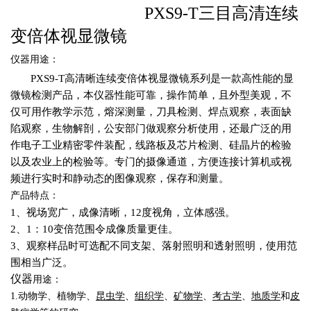
PXS9-T
三目高清连续
变倍体视显微镜
仪器用途：
PXS9-T高清晰连续变倍体视显微镜系列是一款高性能的显
微镜检测产品，本仪器性能可靠，操作简单，且外型美观，不
仅可用作教学示范，熔深测量，刀具检测、焊点观察，表面缺
陷观察，生物解剖，公安部门做观察分析使用，还最广泛的用
作电子工业精密零件装配，线路板及芯片检测、硅晶片的检验
以及农业上的检验等。专门的摄像通道，方便连接计算机或视
频进行实时和静动态的图像观察，保存和测量。
产品特点：
1、视场宽广，成像清晰，12度视角，立体感强。
2、1：10变倍范围令成像质量更佳。
3、
观察样品时可选配不同支架、落射照明和透射照明，使用范
围相当广泛。
仪器
用途：
1.动物学、植物学、
昆虫学
、
组织学
、
矿物学
、
考古学
、
地质学
和
皮