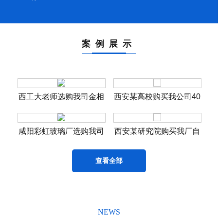
案例展示
金相
西工大老师选购我司金相
西安某高校购买我公司40
显微镜和电解抛光腐蚀仪
台学生显微镜LW100B
微镜
咸阳彩虹玻璃厂选购我司
西安某研究院购买我厂自
安
体视显微镜
动洛氏硬度计
查看全部
NEWS