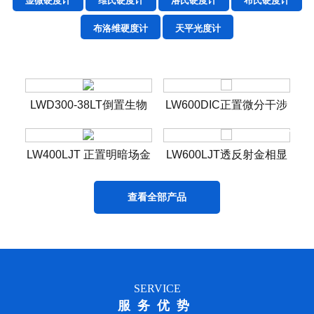
显微硬度计
维氏硬度计
洛氏硬度计
布氏硬度计
布洛维硬度计
天平光度计
镜
LWD300-38LT倒置生物
LW600DIC正置微分干涉
L
显微镜
金相显微镜
物显
LW400LJT 正置明暗场金
LW600LJT透反射金相显
相显微镜
微镜
查看全部产品
SERVICE
服务优势